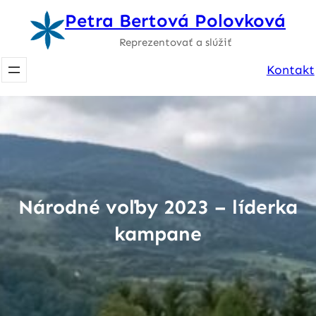
Prejsť
Petra Bertová Polovková
na
Reprezentovať a slúžiť
obsah
Kontakt
Národné voľby 2023 – líderka
kampane