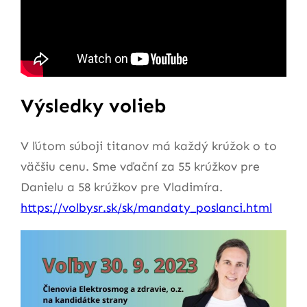
Výsledky volieb
V ľútom súboji titanov má každý krúžok o to
väčšiu cenu. Sme vďační za 55 krúžkov pre
Danielu a 58 krúžkov pre Vladimíra.
https://volbysr.sk/sk/mandaty_poslanci.html