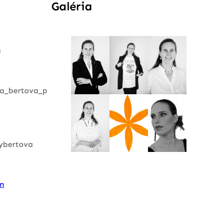
Galéria
a
a_bertova_p
ybertova
m