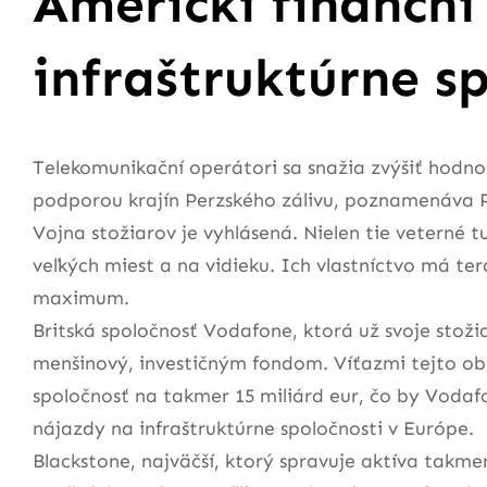
Americkí finanční
infraštruktúrne s
Telekomunikační operátori sa snažia zvýšiť hodnot
podporou krajín Perzského zálivu, poznamenáva 
Vojna stožiarov je vyhlásená. Nielen tie veterné 
veľkých miest a na vidieku. Ich vlastníctvo má te
maximum.
Britská spoločnosť Vodafone, ktorá už svoje stožia
menšinový, investičným fondom. Víťazmi tejto obr
spoločnosť na takmer 15 miliárd eur, čo by Vodafon
nájazdy na infraštruktúrne spoločnosti v Európe.
Blackstone, najväčší, ktorý spravuje aktíva takmer