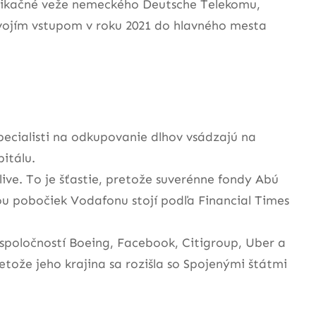
munikačné veže nemeckého Deutsche Telekomu,
l svojím vstupom v roku 2021 do hlavného mesta
pecialisti na odkupovanie dlhov vsádzajú na
itálu.
live. To je šťastie, pretože suverénne fondy Abú
ou pobočiek Vodafonu stojí podľa Financial Times
spoločností Boeing, Facebook, Citigroup, Uber a
ože jeho krajina sa rozišla so Spojenými štátmi