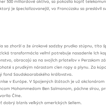
kmer 500 miliardové aktíva, sa pokúsila kúpiť teleko
, ktorý je špecializovanejší, vo Francúzsku sa preslávi
 sa zhorší a že úrokové sadzby prudko stúpnu, títo š
tická transformácia veľmi potrebuje nasadenie ich kap
enstvo, obracajú sa na svojich priateľov v Perzskom zá
bohaté s prudkým nárastom cien ropy a plynu. Za kúp
ný fond Saudskoarabského kráľovstva.
nise v Európe. V Spojených štátoch je už akcionárom 
rincom Mohammedom Ben Salmanom, páchne sírou, pret
vorila Číne.
 dobrý biznis veľkých amerických šeliem.