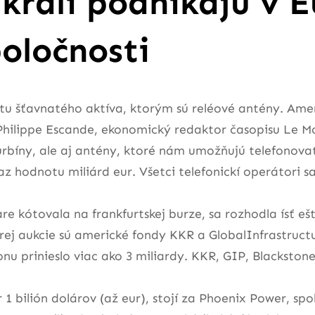
 králi podnikajú v 
poločnosti
u šťavnatého aktíva, ktorým sú reléové antény. Americ
Philippe Escande, ekonomický redaktor časopisu Le M
turbíny, ale aj antény, ktoré nám umožňujú telefonova
raz hodnotu miliárd eur. Všetci telefonickí operátori 
re kótovala na frankfurtskej burze, sa rozhodla ísť ešt
ej aukcie sú americké fondy KKR a GlobalInfrastruct
u prinieslo viac ako 3 miliardy. KKR, GIP, Blackstone,
 1 bilión dolárov (až eur), stojí za Phoenix Power, sp