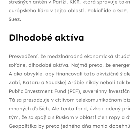
strešných antén v Paríži. KKR, ktorá spravuje ta
európskeho lídra v tejto oblasti. Pokiaľ ide o GIP
Suez.
Dlhodobé aktíva
Presvedčení, že medzinárodná ekonomická situácia
solídne, dlhodobé aktíva. Najmä preto, že energe
A ako obvykle, aby financovali toto akvizičné šial
Zabí, Kataru a Saudskej Arábie nikdy neboli tak 
Public Investment Fund (PIF), suverénny investič
Tá sa presadzuje v citlivom telekomunikačnom biz
mnohých ďalších. Ale tento fond, úzko riadený p
tým, že sa spojila s Ruskom v oblasti cien ropy a d
Geopolitika by preto jedného dňa mohla dobehnúť