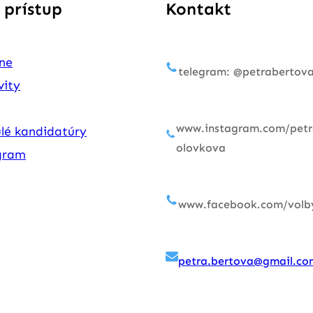
 prístup
Kontakt
ne
telegram: @petrabertov
vity
www.instagram.com/petr
lé kandidatúry
olovkova
gram
www.facebook.com/volb
petra.bertova@gmail.co