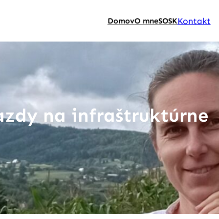
Kontakt
Domov
O mne
SOSK
azdy na infraštruktúrne