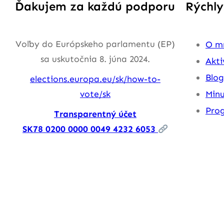
Ďakujem za každú podporu
Rýchly
Voľby do Európskeho parlamentu (EP)
O m
sa uskutočnia 8. júna 2024.
Akti
Blog
elections.europa.eu/sk/how-to-
vote/sk
Minu
Pro
Transparentný účet
SK78 0200 0000 0049 4232 6053