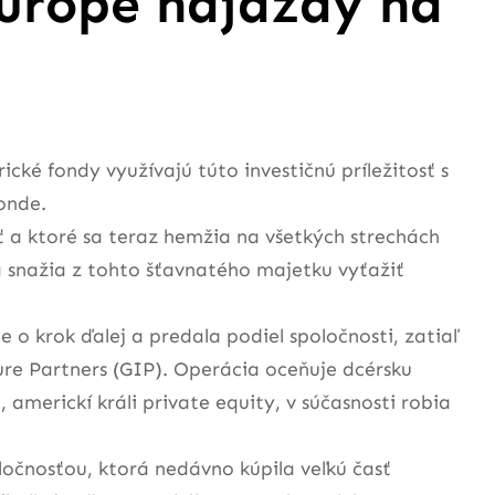
Európe nájazdy na
ké fondy využívajú túto investičnú príležitosť s
onde.
ť a ktoré sa teraz hemžia na všetkých strechách
sa snažia z tohto šťavnatého majetku vyťažiť
e o krok ďalej a predala podiel spoločnosti, zatiaľ
ure Partners (GIP). Operácia oceňuje dcérsku
 americkí králi private equity, v súčasnosti robia
oločnosťou, ktorá nedávno kúpila veľkú časť