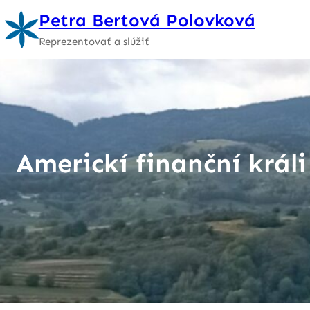
Prejsť
Petra Bertová Polovková
na
Reprezentovať a slúžiť
obsah
Americkí finanční král